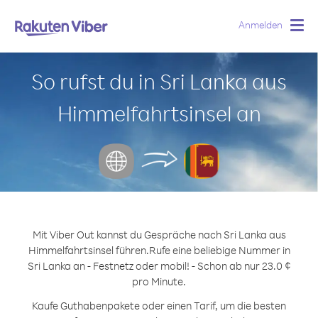
Anmelden
Togg
navig
So rufst du in Sri Lanka aus
Himmelfahrtsinsel an
Mit Viber Out kannst du Gespräche nach Sri Lanka aus
Himmelfahrtsinsel führen.
Rufe eine beliebige Nummer in
Sri Lanka an - Festnetz oder mobil! - Schon ab nur 23.0 ¢
pro Minute.
Kaufe Guthabenpakete oder einen Tarif, um die besten