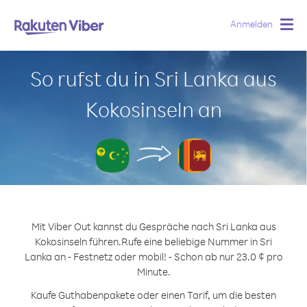
Anmelden
Togg
navig
So rufst du in Sri Lanka aus
Kokosinseln an
Mit Viber Out kannst du Gespräche nach Sri Lanka aus
Kokosinseln führen.
Rufe eine beliebige Nummer in Sri
Lanka an - Festnetz oder mobil! - Schon ab nur 23.0 ¢ pro
Minute.
Kaufe Guthabenpakete oder einen Tarif, um die besten