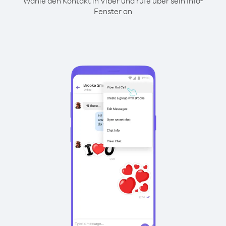
Wähle den Kontakt in Viber und rufe über sein Info-
Fenster an