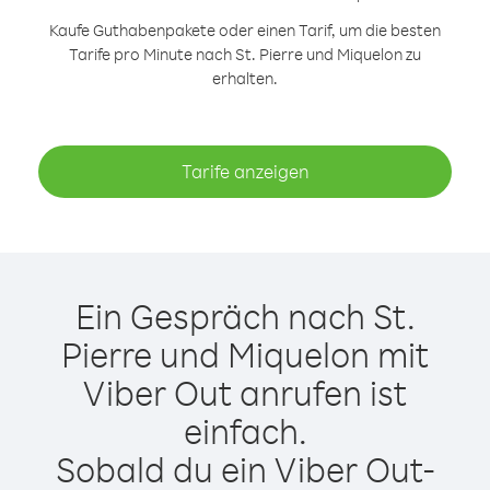
Kaufe Guthabenpakete oder einen Tarif, um die besten
Tarife pro Minute nach St. Pierre und Miquelon zu
erhalten.
Tarife anzeigen
Ein Gespräch nach St.
Pierre und Miquelon mit
Viber Out anrufen ist
einfach.
Sobald du ein Viber Out-