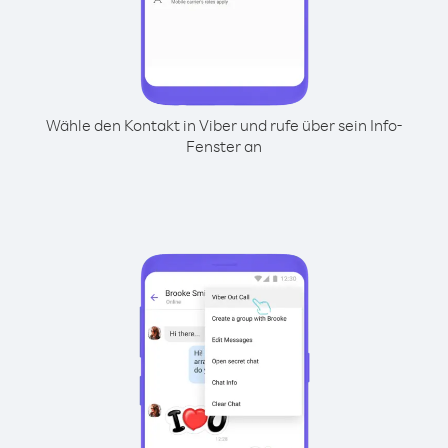
Wähle den Kontakt in Viber und rufe über sein Info-
Fenster an