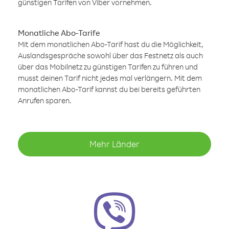
günstigen Tarifen von Viber vornehmen.
Monatliche Abo-Tarife
Mit dem monatlichen Abo-Tarif hast du die Möglichkeit,
Auslandsgespräche sowohl über das Festnetz als auch
über das Mobilnetz zu günstigen Tarifen zu führen und
musst deinen Tarif nicht jedes mal verlängern. Mit dem
monatlichen Abo-Tarif kannst du bei bereits geführten
Anrufen sparen.
Mehr Länder