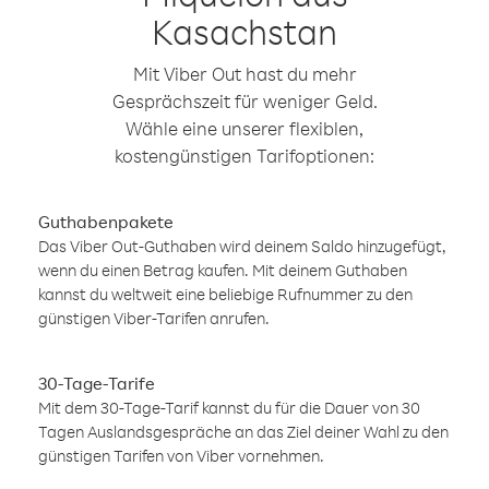
Kasachstan
Mit Viber Out hast du mehr
Gesprächszeit für weniger Geld.
Wähle eine unserer flexiblen,
kostengünstigen Tarifoptionen:
Guthabenpakete
Das Viber Out-Guthaben wird deinem Saldo hinzugefügt,
wenn du einen Betrag kaufen. Mit deinem Guthaben
kannst du weltweit eine beliebige Rufnummer zu den
günstigen Viber-Tarifen anrufen.
30-Tage-Tarife
Mit dem 30-Tage-Tarif kannst du für die Dauer von 30
Tagen Auslandsgespräche an das Ziel deiner Wahl zu den
günstigen Tarifen von Viber vornehmen.