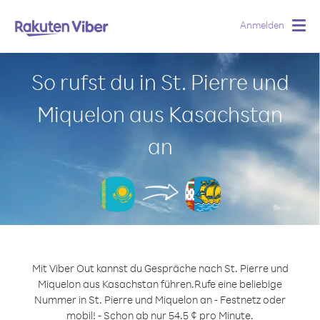
Anmelden
Togg
navig
So rufst du in St. Pierre und
Miquelon aus Kasachstan
an
Mit Viber Out kannst du Gespräche nach St. Pierre und
Miquelon aus Kasachstan führen.
Rufe eine beliebige
Nummer in St. Pierre und Miquelon an - Festnetz oder
mobil! - Schon ab nur 54.5 ¢ pro Minute.