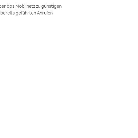
ber das Mobilnetz zu günstigen
 bereits geführten Anrufen