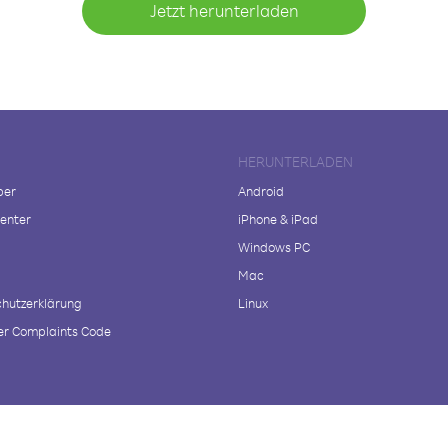
Jetzt herunterladen
HERUNTERLADEN
ber
Android
enter
iPhone & iPad
Windows PC
Mac
hutzerklärung
Linux
r Complaints Code