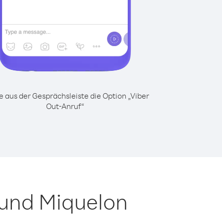
 aus der Gesprächsleiste die Option „Viber
Out-Anruf“
 und Miquelon