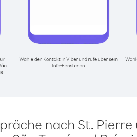
ur
Wähle den Kontakt in Viber und rufe über sein
Wähle
São
Info-Fenster an
ie
spräche nach St. Pierre