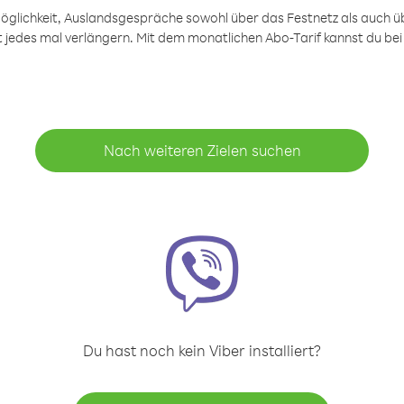
öglichkeit, Auslandsgespräche sowohl über das Festnetz als auch ü
ht jedes mal verlängern. Mit dem monatlichen Abo-Tarif kannst du bei
Nach weiteren Zielen suchen
Du hast noch kein Viber installiert?