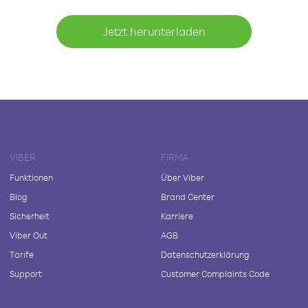
Jetzt herunterladen
VIBER
FIRMA
Funktionen
Über Viber
Blog
Brand Center
Sicherheit
Karriere
Viber Out
AGB
Tarife
Datenschutzerklärung
Support
Customer Complaints Code