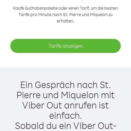
Kaufe Guthabenpakete oder einen Tarif, um die besten
Tarife pro Minute nach St. Pierre und Miquelon zu
erhalten.
Tarife anzeigen
Ein Gespräch nach St.
Pierre und Miquelon mit
Viber Out anrufen ist
einfach.
Sobald du ein Viber Out-