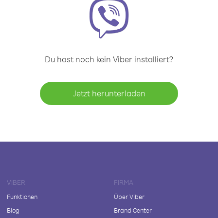
Du hast noch kein Viber installiert?
Jetzt herunterladen
VIBER
FIRMA
Funktionen
Über Viber
Blog
Brand Center