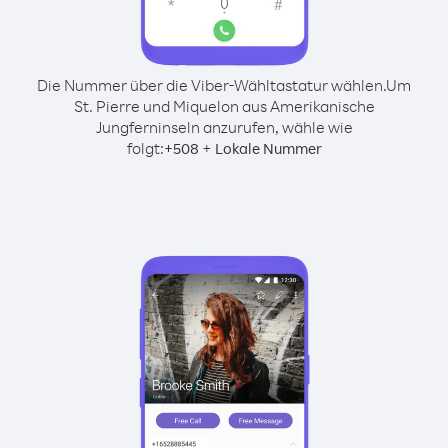
Die Nummer über die Viber-Wähltastatur wählen.
Um
St. Pierre und Miquelon aus Amerikanische
Jungferninseln anzurufen, wähle wie
folgt:
+
+
508
Lokale Nummer