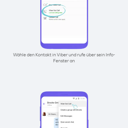
Wähle den Kontakt in Viber und rufe über sein Info-
Fenster an