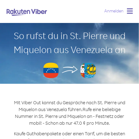
Anmelden
Togg
navig
So rufst du in St. Pierre und
Miquelon aus Venezuela an
Mit Viber Out kannst du Gespräche nach St. Pierre und
Miquelon aus Venezuela führen.
Rufe eine beliebige
Nummer in St. Pierre und Miquelon an - Festnetz oder
mobil! - Schon ab nur 47.0 ¢ pro Minute.
Kaufe Guthabenpakete oder einen Tarif, um die besten