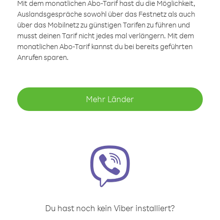
Mit dem monatlichen Abo-Tarif hast du die Möglichkeit,
Auslandsgespräche sowohl über das Festnetz als auch
über das Mobilnetz zu günstigen Tarifen zu führen und
musst deinen Tarif nicht jedes mal verlängern. Mit dem
monatlichen Abo-Tarif kannst du bei bereits geführten
Anrufen sparen.
Mehr Länder
Du hast noch kein Viber installiert?