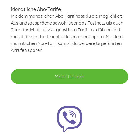
Monatliche Abo-Tarife
Mit dem monatlichen Abo-Tarif hast du die Möglichkeit,
Auslandsgespräche sowohl über das Festnetz als auch
über das Mobilnetz zu günstigen Tarifen zu führen und
musst deinen Tarif nicht jedes mal verlängern. Mit dem
monatlichen Abo-Tarif kannst du bei bereits geführten
Anrufen sparen.
Mehr Länder