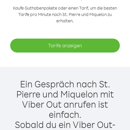
Kaufe Guthabenpakete oder einen Tarif, um die besten
Tarife pro Minute nach St. Pierre und Miquelon zu
erhalten.
Tarife anzeigen
Ein Gespräch nach St.
Pierre und Miquelon mit
Viber Out anrufen ist
einfach.
Sobald du ein Viber Out-