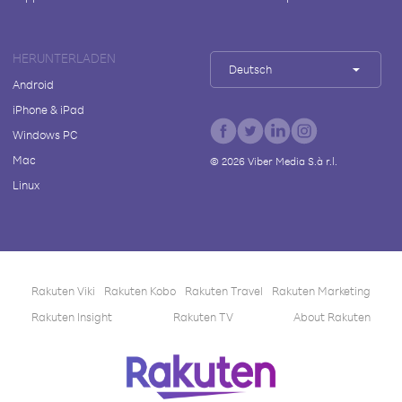
HERUNTERLADEN
Deutsch
Android
iPhone & iPad
Windows PC
Mac
©
2026
Viber Media S.à r.l.
Linux
Rakuten Viki
Rakuten Kobo
Rakuten Travel
Rakuten Marketing
Rakuten Insight
Rakuten TV
About Rakuten