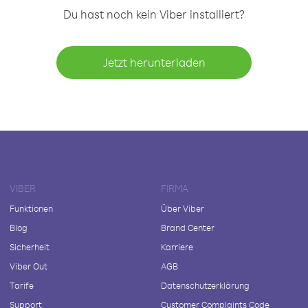
Du hast noch kein Viber installiert?
Jetzt herunterladen
VIBER
FIRMA
Funktionen
Über Viber
Blog
Brand Center
Sicherheit
Karriere
Viber Out
AGB
Tarife
Datenschutzerklärung
Support
Customer Complaints Code