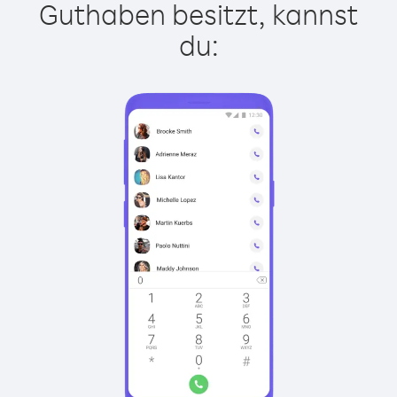
Guthaben besitzt, kannst
du: