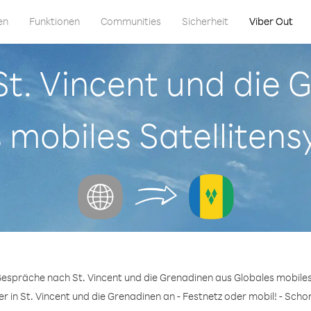
en
Funktionen
Communities
Sicherheit
Viber Out
 St. Vincent und die
 mobiles Satelliten
Gespräche nach St. Vincent und die Grenadinen aus Globales mobiles
 in St. Vincent und die Grenadinen an - Festnetz oder mobil! - Scho