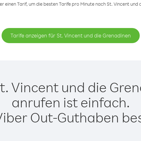
einen Tarif, um die besten Tarife pro Minute nach St. Vincent und 
Tarife anzeigen für St. Vincent und die Grenadinen
t. Vincent und die Gren
anrufen ist einfach.
Viber Out-Guthaben besi