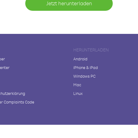
Jetzt herunterladen
HERUNTERLADEN
ber
Android
enter
iPhone & iPad
Windows PC
Mac
hutzerklärung
Linux
r Complaints Code