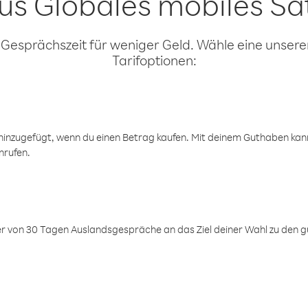
s Globales mobiles Sa
 Gesprächszeit für weniger Geld. Wähle eine unserer
Tarifoptionen:
inzugefügt, wenn du einen Betrag kaufen. Mit deinem Guthaben kanns
nrufen.
er von 30 Tagen Auslandsgespräche an das Ziel deiner Wahl zu den g