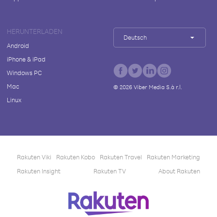
HERUNTERLADEN
Deutsch
Android
iPhone & iPad
Windows PC
Mac
©
2026
Viber Media S.à r.l.
Linux
Rakuten Viki
Rakuten Kobo
Rakuten Travel
Rakuten Marketing
Rakuten Insight
Rakuten TV
About Rakuten