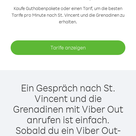
Kaufe Guthabenpakete oder einen Tarif, um die besten
Tarife pro Minute nach St. Vincent und die Grenadinen zu
erhalten.
Tarife anzeigen
Ein Gespräch nach St.
Vincent und die
Grenadinen mit Viber Out
anrufen ist einfach.
Sobald du ein Viber Out-