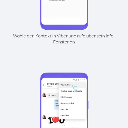
Wähle den Kontakt in Viber und rufe über sein Info-
Fenster an