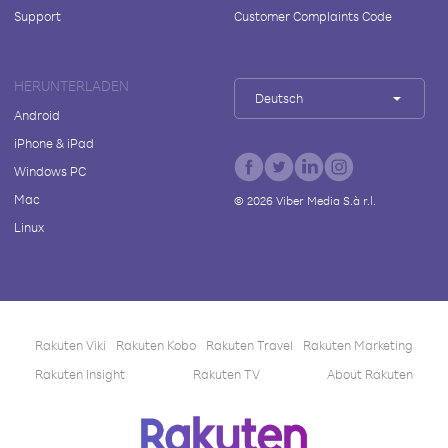
Support
Customer Complaints Code
HERUNTERLADEN
Deutsch
Android
iPhone & iPad
Windows PC
Mac
©
2026
Viber Media S.à r.l.
Linux
Rakuten Viki
Rakuten Kobo
Rakuten Travel
Rakuten Marketing
Rakuten Insight
Rakuten TV
About Rakuten