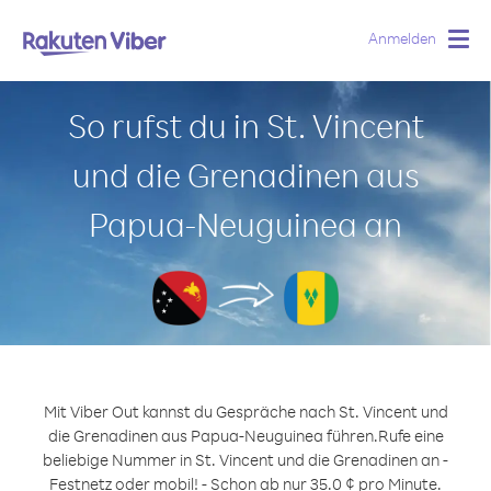
Anmelden
Togg
navig
So rufst du in St. Vincent
und die Grenadinen aus
Papua-Neuguinea an
Mit Viber Out kannst du Gespräche nach St. Vincent und
die Grenadinen aus Papua-Neuguinea führen.
Rufe eine
beliebige Nummer in St. Vincent und die Grenadinen an -
Festnetz oder mobil! - Schon ab nur 35.0 ¢ pro Minute.