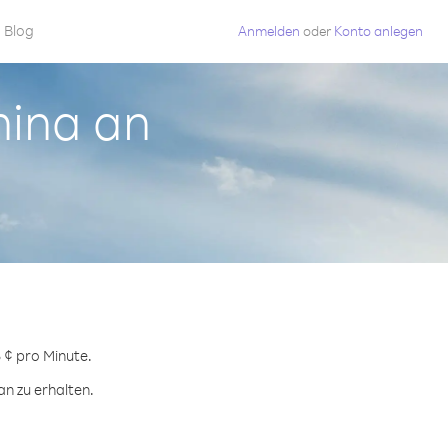
Blog
Anmelden
oder
Konto anlegen
hina an
 ¢ pro Minute.
n zu erhalten.