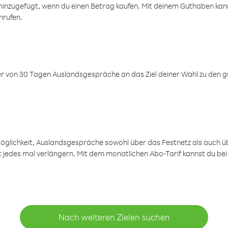
inzugefügt, wenn du einen Betrag kaufen. Mit deinem Guthaben kanns
nrufen.
er von 30 Tagen Auslandsgespräche an das Ziel deiner Wahl zu den g
öglichkeit, Auslandsgespräche sowohl über das Festnetz als auch ü
ht jedes mal verlängern. Mit dem monatlichen Abo-Tarif kannst du bei
Nach weiteren Zielen suchen