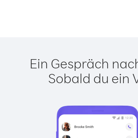
Ein Gespräch nach
Sobald du ein 