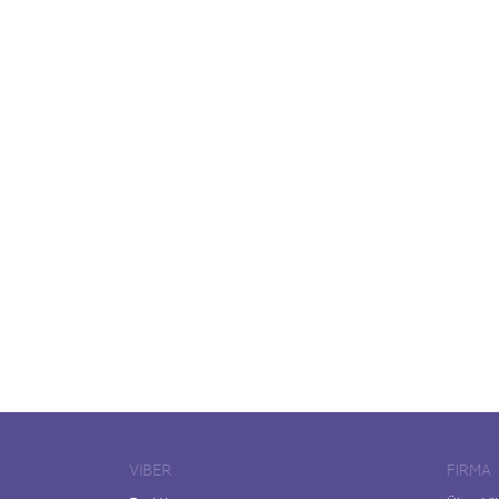
VIBER
FIRMA