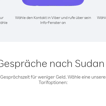
ur
Wähle den Kontakt in Viber und rufe über sein
Wähle
wähle
Info-Fenster an
 Gespräche nach Sudan
 Gesprächszeit für weniger Geld. Wähle eine unserer
Tarifoptionen: