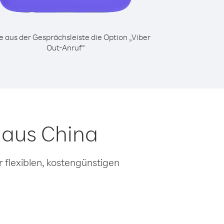
 aus der Gesprächsleiste die Option „Viber
Out-Anruf“
 aus China
 flexiblen, kostengünstigen