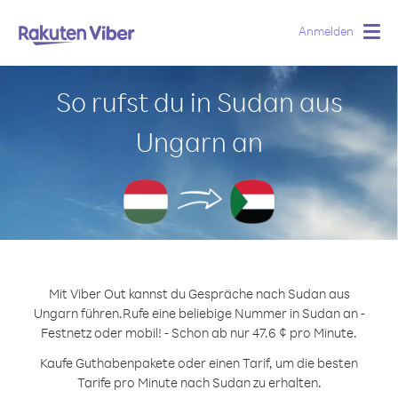
Anmelden
Togg
navig
So rufst du in Sudan aus
Ungarn an
Mit Viber Out kannst du Gespräche nach Sudan aus
Ungarn führen.
Rufe eine beliebige Nummer in Sudan an -
Festnetz oder mobil! - Schon ab nur 47.6 ¢ pro Minute.
Kaufe Guthabenpakete oder einen Tarif, um die besten
Tarife pro Minute nach Sudan zu erhalten.