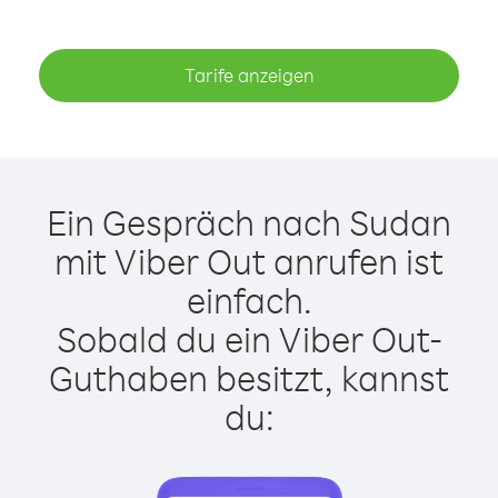
Tarife anzeigen
Ein Gespräch nach Sudan
mit Viber Out anrufen ist
einfach.
Sobald du ein Viber Out-
Guthaben besitzt, kannst
du: