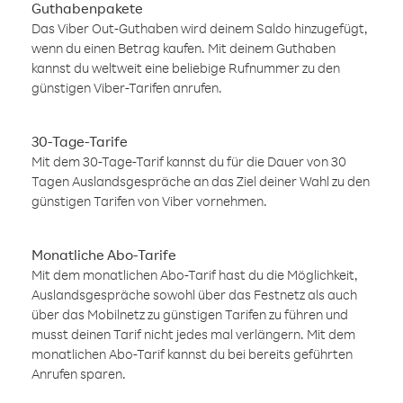
Guthabenpakete
Das Viber Out-Guthaben wird deinem Saldo hinzugefügt,
wenn du einen Betrag kaufen. Mit deinem Guthaben
kannst du weltweit eine beliebige Rufnummer zu den
günstigen Viber-Tarifen anrufen.
30-Tage-Tarife
Mit dem 30-Tage-Tarif kannst du für die Dauer von 30
Tagen Auslandsgespräche an das Ziel deiner Wahl zu den
günstigen Tarifen von Viber vornehmen.
Monatliche Abo-Tarife
Mit dem monatlichen Abo-Tarif hast du die Möglichkeit,
Auslandsgespräche sowohl über das Festnetz als auch
über das Mobilnetz zu günstigen Tarifen zu führen und
musst deinen Tarif nicht jedes mal verlängern. Mit dem
monatlichen Abo-Tarif kannst du bei bereits geführten
Anrufen sparen.