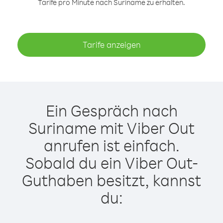
Tarife pro Minute nach Suriname zu erhalten.
Tarife anzeigen
Ein Gespräch nach
Suriname mit Viber Out
anrufen ist einfach.
Sobald du ein Viber Out-
Guthaben besitzt, kannst
du: