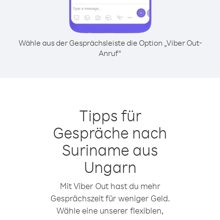
Wähle aus der Gesprächsleiste die Option „Viber Out-
Anruf“
Tipps für
Gespräche nach
Suriname aus
Ungarn
Mit Viber Out hast du mehr
Gesprächszeit für weniger Geld.
Wähle eine unserer flexiblen,