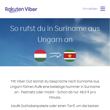
Anmelden
Togg
navig
So rufst du in Suriname aus
Ungarn an
Mit Viber Out kannst du Gespräche nach Suriname aus
Ungarn führen.
Rufe eine beliebige Nummer in Suriname
an - Festnetz oder mobil! - Schon ab nur 49.5 ¢ pro
Minute.
Kaufe Guthabenpakete oder einen Tarif, um die besten