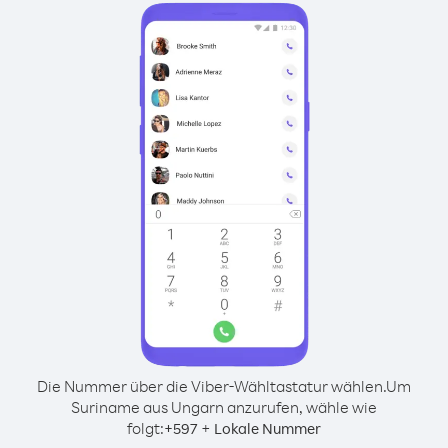
Die Nummer über die Viber-Wähltastatur wählen.
Um
Suriname aus Ungarn anzurufen, wähle wie
folgt:
+
+
597
Lokale Nummer