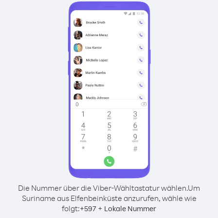
Die Nummer über die Viber-Wähltastatur wählen.
Um
Suriname aus Elfenbeinküste anzurufen, wähle wie
folgt:
+
+
597
Lokale Nummer