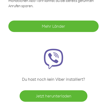
monatlichen Abo-Tarif kannst du bei bereits geführten
Anrufen sparen.
Mehr Länder
Du hast noch kein Viber installiert?
Jetzt herunterladen