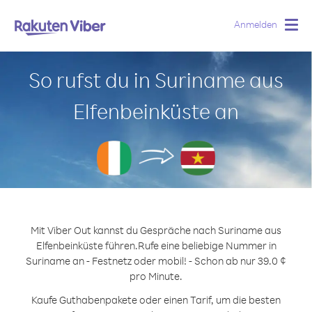
Anmelden
Togg
navig
So rufst du in Suriname aus
Elfenbeinküste an
Mit Viber Out kannst du Gespräche nach Suriname aus
Elfenbeinküste führen.
Rufe eine beliebige Nummer in
Suriname an - Festnetz oder mobil! - Schon ab nur 39.0 ¢
pro Minute.
Kaufe Guthabenpakete oder einen Tarif, um die besten