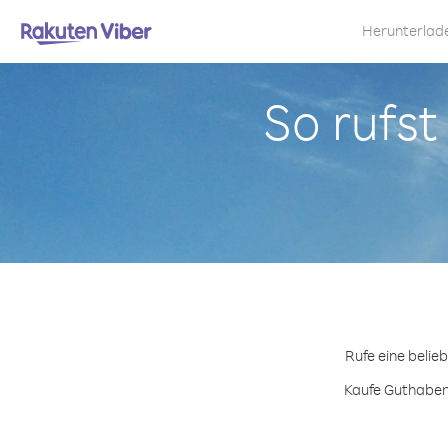
Herunterlad
So rufst
Rufe eine belie
Kaufe Guthabenp