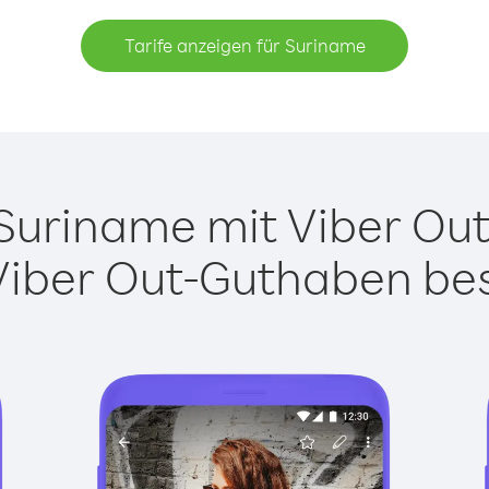
Tarife anzeigen für Suriname
uriname mit Viber Out 
Viber Out-Guthaben besi