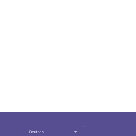
Deutsch