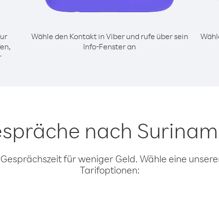
ur
Wähle den Kontakt in Viber und rufe über sein
Wähle
en,
Info-Fenster an
r
Gespräche nach Surinam
 Gesprächszeit für weniger Geld. Wähle eine unserer
Tarifoptionen: