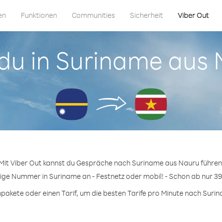
en
Funktionen
Communities
Sicherheit
Viber Out
 du in Suriname aus
Mit Viber Out kannst du Gespräche nach Suriname aus Nauru führen
bige Nummer in Suriname an - Festnetz oder mobil! - Schon ab nur 39
akete oder einen Tarif, um die besten Tarife pro Minute nach Surin