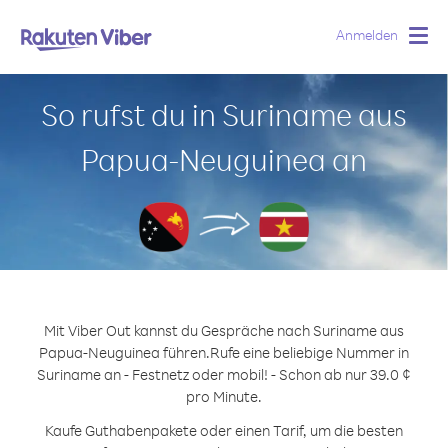
Anmelden
Togg
navig
So rufst du in Suriname aus
Papua-Neuguinea an
Mit Viber Out kannst du Gespräche nach Suriname aus
Papua-Neuguinea führen.
Rufe eine beliebige Nummer in
Suriname an - Festnetz oder mobil! - Schon ab nur 39.0 ¢
pro Minute.
Kaufe Guthabenpakete oder einen Tarif, um die besten