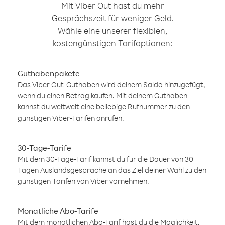
Mit Viber Out hast du mehr
Gesprächszeit für weniger Geld.
Wähle eine unserer flexiblen,
kostengünstigen Tarifoptionen:
Guthabenpakete
Das Viber Out-Guthaben wird deinem Saldo hinzugefügt,
wenn du einen Betrag kaufen. Mit deinem Guthaben
kannst du weltweit eine beliebige Rufnummer zu den
günstigen Viber-Tarifen anrufen.
30-Tage-Tarife
Mit dem 30-Tage-Tarif kannst du für die Dauer von 30
Tagen Auslandsgespräche an das Ziel deiner Wahl zu den
günstigen Tarifen von Viber vornehmen.
Monatliche Abo-Tarife
Mit dem monatlichen Abo-Tarif hast du die Möglichkeit,