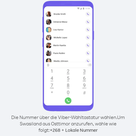
Die Nummer über die Viber-Wähltastatur wählen.
Um
Swasiland aus Osttimor anzurufen, wähle wie
folgt:
+
+
268
Lokale Nummer