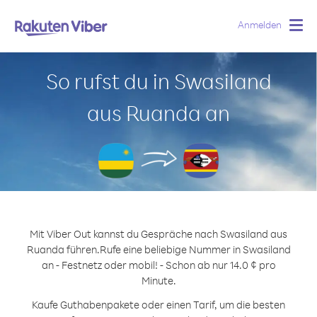
Anmelden
Togg
navig
So rufst du in Swasiland
aus Ruanda an
Mit Viber Out kannst du Gespräche nach Swasiland aus
Ruanda führen.
Rufe eine beliebige Nummer in Swasiland
an - Festnetz oder mobil! - Schon ab nur 14.0 ¢ pro
Minute.
Kaufe Guthabenpakete oder einen Tarif, um die besten