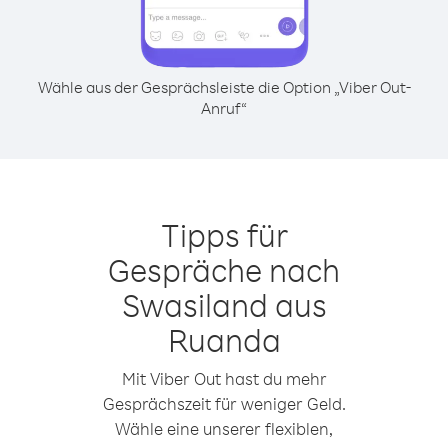
Wähle aus der Gesprächsleiste die Option „Viber Out-
Anruf“
Tipps für
Gespräche nach
Swasiland aus
Ruanda
Mit Viber Out hast du mehr
Gesprächszeit für weniger Geld.
Wähle eine unserer flexiblen,