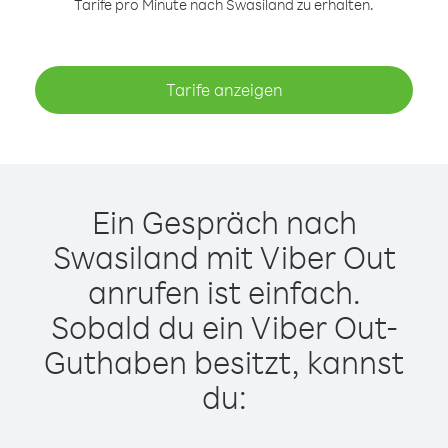
Tarife pro Minute nach Swasiland zu erhalten.
Tarife anzeigen
Ein Gespräch nach
Swasiland mit Viber Out
anrufen ist einfach.
Sobald du ein Viber Out-
Guthaben besitzt, kannst
du: