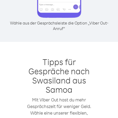
Wähle aus der Gesprächsleiste die Option „Viber Out-
Anruf“
Tipps für
Gespräche nach
Swasiland aus
Samoa
Mit Viber Out hast du mehr
Gesprächszeit für weniger Geld.
Wähle eine unserer flexiblen,