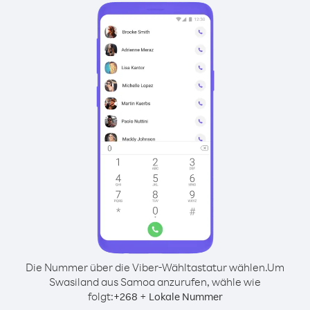
Die Nummer über die Viber-Wähltastatur wählen.
Um
Swasiland aus Samoa anzurufen, wähle wie
folgt:
+
+
268
Lokale Nummer