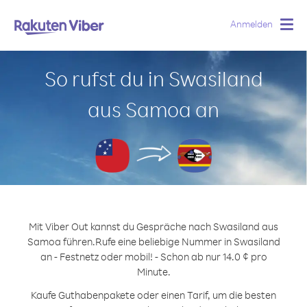
Anmelden
Togg
navig
So rufst du in Swasiland
aus Samoa an
Mit Viber Out kannst du Gespräche nach Swasiland aus
Samoa führen.
Rufe eine beliebige Nummer in Swasiland
an - Festnetz oder mobil! - Schon ab nur 14.0 ¢ pro
Minute.
Kaufe Guthabenpakete oder einen Tarif, um die besten