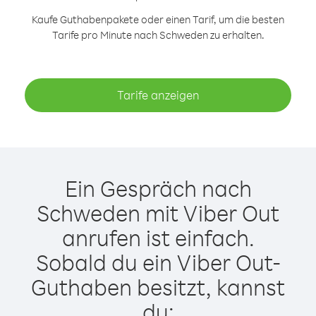
Kaufe Guthabenpakete oder einen Tarif, um die besten
Tarife pro Minute nach Schweden zu erhalten.
Tarife anzeigen
Ein Gespräch nach
Schweden mit Viber Out
anrufen ist einfach.
Sobald du ein Viber Out-
Guthaben besitzt, kannst
du: