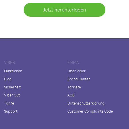
Jetzt herunterladen
VIBER
FIRMA
Funktionen
Über Viber
Blog
Brand Center
Sicherheit
Karriere
Viber Out
AGB
Tarife
Datenschutzerklärung
Support
Customer Complaints Code