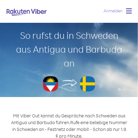
Anmelden
Togg
navig
So rufst du in Schweden
aus Antigua und Barbuda
an
Mit Viber Out kannst du Gespräche nach Schweden aus
Antigua und Barbuda führen.
Rufe eine beliebige Nummer
in Schweden an - Festnetz oder mobil! - Schon ab nur 1.9
¢ pro Minute.