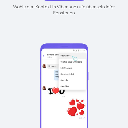
Wähle den Kontakt in Viber und rufe über sein Info-
Fenster an