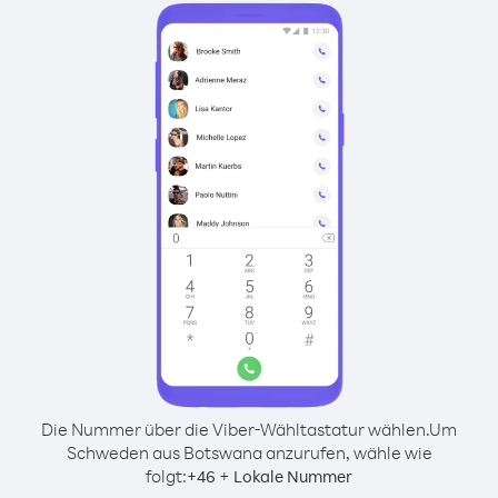
Die Nummer über die Viber-Wähltastatur wählen.
Um
Schweden aus Botswana anzurufen, wähle wie
folgt:
+
+
46
Lokale Nummer