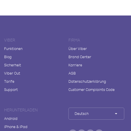
VIBER
FIRMA
Funktionen
Über Viber
Blog
Brand Center
Sicherheit
Karriere
Viber Out
AGB
Tarife
Datenschutzerklärung
Support
Customer Complaints Code
HERUNTERLADEN
Deutsch
Android
iPhone & iPad