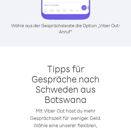
Wähle aus der Gesprächsleiste die Option „Viber Out-
Anruf“
Tipps für
Gespräche nach
Schweden aus
Botswana
Mit Viber Out hast du mehr
Gesprächszeit für weniger Geld.
Wähle eine unserer flexiblen,