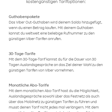
kostengünstigen Tarifoptionen:
Guthabenpakete
Das Viber Out-Guthaben wird deinem Saldo hinzugefügt,
wenn du einen Betrag kaufen. Mit deinem Guthaben
kannst du weltweit eine beliebige Rufnummer zu den
günstigen Viber-Tarifen anrufen.
30-Tage-Tarife
Mit dem 30-Tage-Tarif kannst du für die Dauer von 30
Tagen Auslandsgespräche an das Ziel deiner Wahl zu den
günstigen Tarifen von Viber vornehmen.
Monatliche Abo-Tarife
Mit dem monatlichen Abo-Tarif hast du die Möglichkeit,
Auslandsgespräche sowohl über das Festnetz als auch
über das Mobilnetz zu günstigen Tarifen zu führen und
musst deinen Tarif nicht jedes mal verlängern. Mit dem