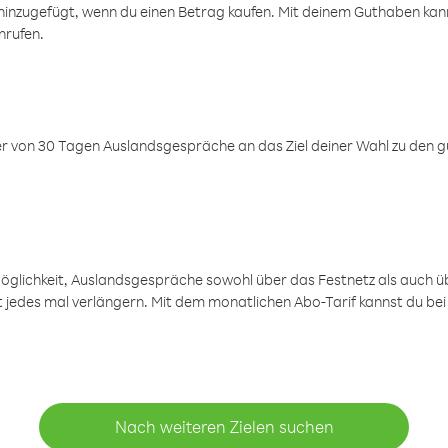
inzugefügt, wenn du einen Betrag kaufen. Mit deinem Guthaben kanns
nrufen.
er von 30 Tagen Auslandsgespräche an das Ziel deiner Wahl zu den g
öglichkeit, Auslandsgespräche sowohl über das Festnetz als auch ü
ht jedes mal verlängern. Mit dem monatlichen Abo-Tarif kannst du bei
Nach weiteren Zielen suchen