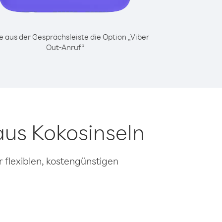
 aus der Gesprächsleiste die Option „Viber
Out-Anruf“
us Kokosinseln
 flexiblen, kostengünstigen