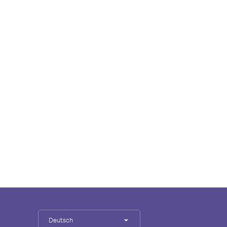
Deutsch