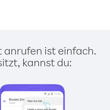
anrufen ist einfach.
tzt, kannst du: