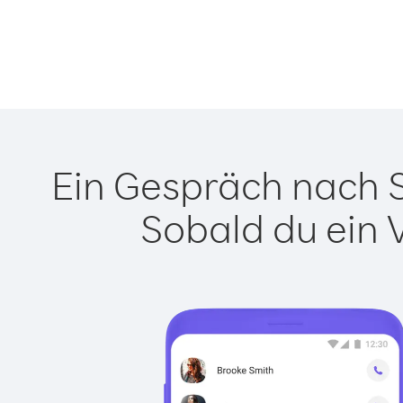
Ein Gespräch nach S
Sobald du ein 