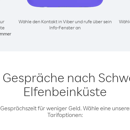
ur
Wähle den Kontakt in Viber und rufe über sein
Wähle
ste
Info-Fenster an
ummer
r Gespräche nach Sch
Elfenbeinküste
 Gesprächszeit für weniger Geld. Wähle eine unserer
Tarifoptionen: