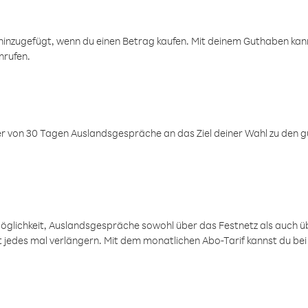
inzugefügt, wenn du einen Betrag kaufen. Mit deinem Guthaben kanns
nrufen.
er von 30 Tagen Auslandsgespräche an das Ziel deiner Wahl zu den g
öglichkeit, Auslandsgespräche sowohl über das Festnetz als auch ü
ht jedes mal verlängern. Mit dem monatlichen Abo-Tarif kannst du bei