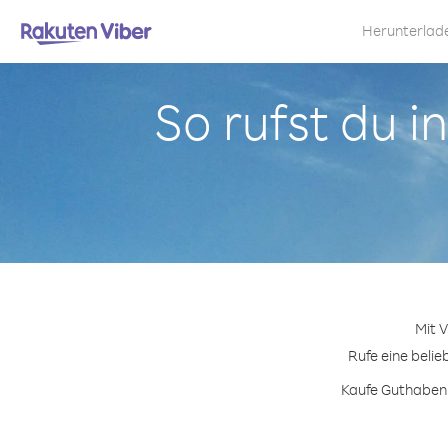
Herunterlad
So rufst du 
Mit 
Rufe eine beli
Kaufe Guthabenp