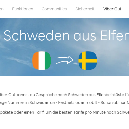
en
Funktionen
Communities
Sicherheit
Viber Out
in Schweden aus Elfe
Viber Out kannst du Gespräche nach Schweden aus Elfenbeinküste fü
ebige Nummer in Schweden an - Festnetz oder mobil! - Schon ab nur 1.
akete oder einen Tarif, um die besten Tarife pro Minute nach Schwe