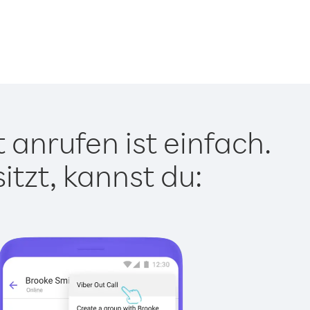
anrufen ist einfach.
tzt, kannst du: