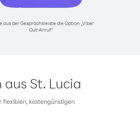
 aus der Gesprächsleiste die Option „Viber
Out-Anruf“
aus St. Lucia
 flexiblen, kostengünstigen