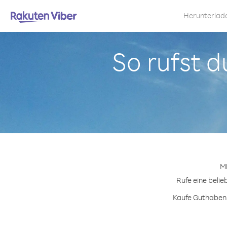
Herunterlad
So rufst d
Mi
Rufe eine beli
Kaufe Guthabenp