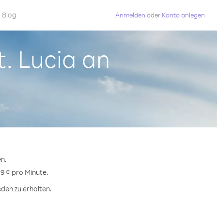
Blog
Anmelden
oder
Konto anlegen
t. Lucia an
en.
9 ¢ pro Minute.
den zu erhalten.