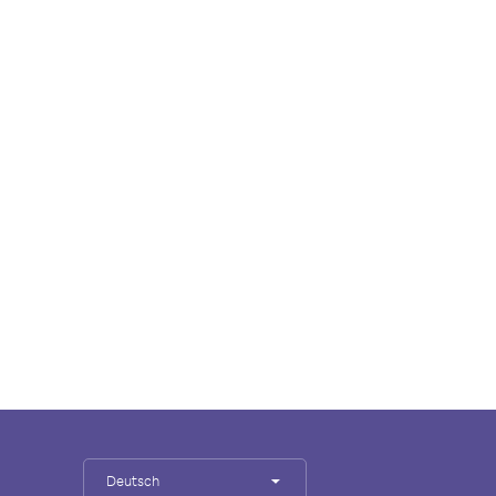
Deutsch