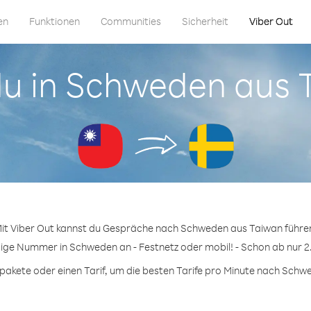
en
Funktionen
Communities
Sicherheit
Viber Out
 du in Schweden aus 
it Viber Out kannst du Gespräche nach Schweden aus Taiwan führe
bige Nummer in Schweden an - Festnetz oder mobil! - Schon ab nur 2
akete oder einen Tarif, um die besten Tarife pro Minute nach Schwe