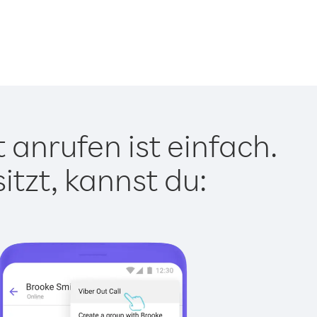
anrufen ist einfach.
tzt, kannst du: