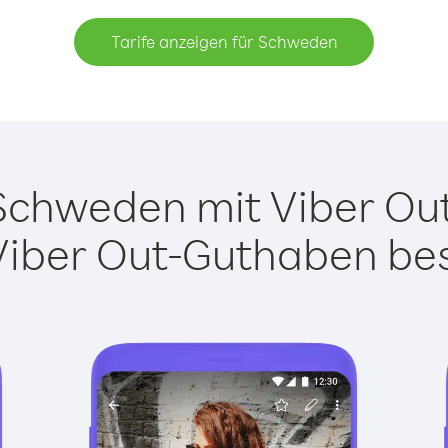
Tarife anzeigen für Schweden
chweden mit Viber Out 
Viber Out-Guthaben besi