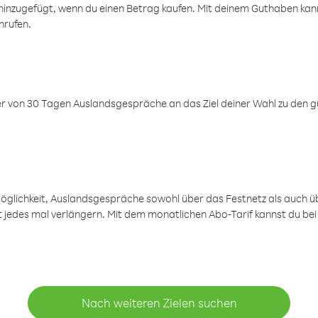
inzugefügt, wenn du einen Betrag kaufen. Mit deinem Guthaben kanns
nrufen.
er von 30 Tagen Auslandsgespräche an das Ziel deiner Wahl zu den g
öglichkeit, Auslandsgespräche sowohl über das Festnetz als auch ü
ht jedes mal verlängern. Mit dem monatlichen Abo-Tarif kannst du bei
Nach weiteren Zielen suchen