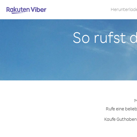
Herunterlad
So rufst
M
Rufe eine belie
Kaufe Guthabenp