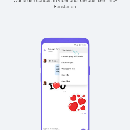
Wähle den Kontakt in Viber und rufe über sein Info-
Fenster an