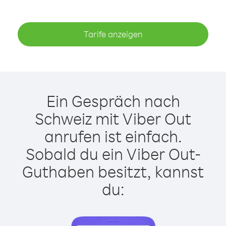
Tarife anzeigen
Ein Gespräch nach
Schweiz mit Viber Out
anrufen ist einfach.
Sobald du ein Viber Out-
Guthaben besitzt, kannst
du: