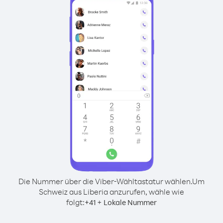
Die Nummer über die Viber-Wähltastatur wählen.
Um
Schweiz aus Liberia anzurufen, wähle wie
folgt:
+
+
41
Lokale Nummer