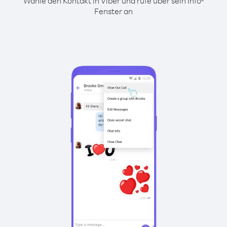
Wähle den Kontakt in Viber und rufe über sein Info-
Fenster an