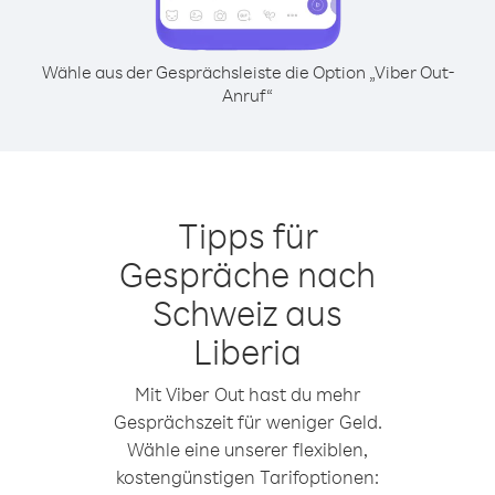
Wähle aus der Gesprächsleiste die Option „Viber Out-
Anruf“
Tipps für
Gespräche nach
Schweiz aus
Liberia
Mit Viber Out hast du mehr
Gesprächszeit für weniger Geld.
Wähle eine unserer flexiblen,
kostengünstigen Tarifoptionen: