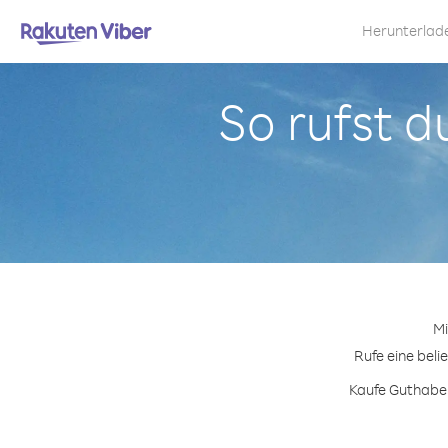
Herunterlad
So rufst d
Mi
Rufe eine beli
Kaufe Guthaben