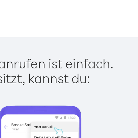
nrufen ist einfach.
tzt, kannst du: