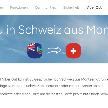
en
Funktionen
Communities
Sicherheit
Viber Out
u in Schweiz aus Mo
t Viber Out kannst du Gespräche nach Schweiz aus Montserrat führ
ebige Nummer in Schweiz an - Festnetz oder mobil! - Schon ab nur 2.
pakete oder einen Tarif, um die besten Tarife pro Minute nach Schwe