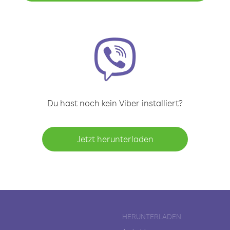
Du hast noch kein Viber installiert?
Jetzt herunterladen
HERUNTERLADEN