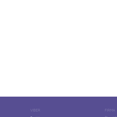
VIBER
FIRMA