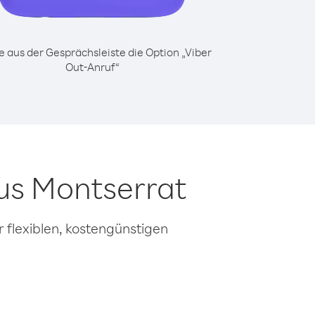
 aus der Gesprächsleiste die Option „Viber
Out-Anruf“
us Montserrat
 flexiblen, kostengünstigen