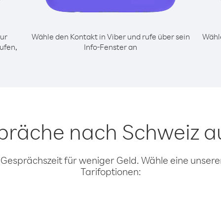
ur
Wähle den Kontakt in Viber und rufe über sein
Wähle
ufen,
Info-Fenster an
spräche nach Schweiz a
 Gesprächszeit für weniger Geld. Wähle eine unserer
Tarifoptionen: