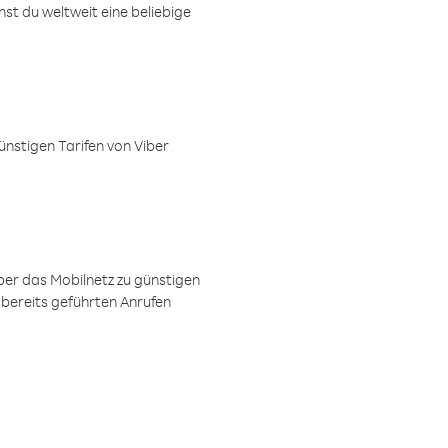
t du weltweit eine beliebige
ünstigen Tarifen von Viber
ber das Mobilnetz zu günstigen
 bereits geführten Anrufen