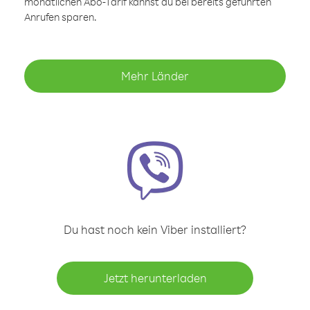
monatlichen Abo-Tarif kannst du bei bereits geführten
Anrufen sparen.
Mehr Länder
Du hast noch kein Viber installiert?
Jetzt herunterladen