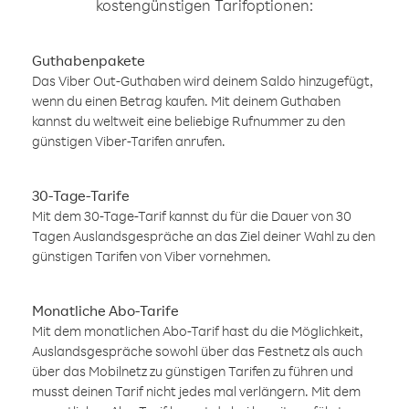
kostengünstigen Tarifoptionen:
Guthabenpakete
Das Viber Out-Guthaben wird deinem Saldo hinzugefügt,
wenn du einen Betrag kaufen. Mit deinem Guthaben
kannst du weltweit eine beliebige Rufnummer zu den
günstigen Viber-Tarifen anrufen.
30-Tage-Tarife
Mit dem 30-Tage-Tarif kannst du für die Dauer von 30
Tagen Auslandsgespräche an das Ziel deiner Wahl zu den
günstigen Tarifen von Viber vornehmen.
Monatliche Abo-Tarife
Mit dem monatlichen Abo-Tarif hast du die Möglichkeit,
Auslandsgespräche sowohl über das Festnetz als auch
über das Mobilnetz zu günstigen Tarifen zu führen und
musst deinen Tarif nicht jedes mal verlängern. Mit dem