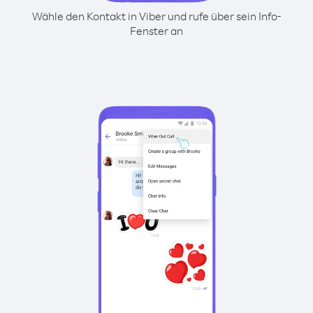
Wähle den Kontakt in Viber und rufe über sein Info-
Fenster an