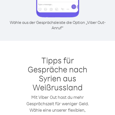
Wähle aus der Gesprächsleiste die Option „Viber Out-
Anruf“
Tipps für
Gespräche nach
Syrien aus
Weißrussland
Mit Viber Out hast du mehr
Gesprächszeit für weniger Geld.
Wähle eine unserer flexiblen,