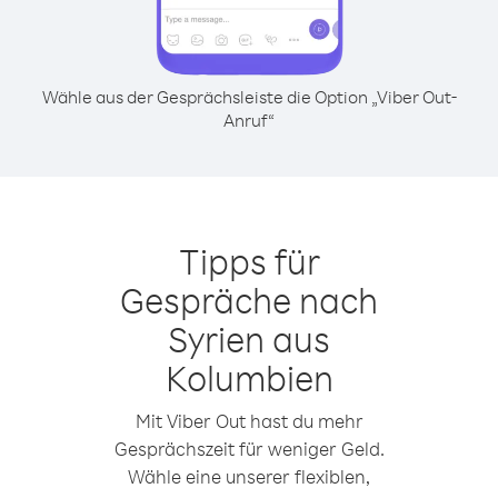
Wähle aus der Gesprächsleiste die Option „Viber Out-
Anruf“
Tipps für
Gespräche nach
Syrien aus
Kolumbien
Mit Viber Out hast du mehr
Gesprächszeit für weniger Geld.
Wähle eine unserer flexiblen,