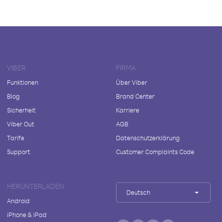
VIBER
FIRMA
Funktionen
Über Viber
Blog
Brand Center
Sicherheit
Karriere
Viber Out
AGB
Tarife
Datenschutzerklärung
Support
Customer Complaints Code
HERUNTERLADEN
Deutsch
Android
iPhone & iPad