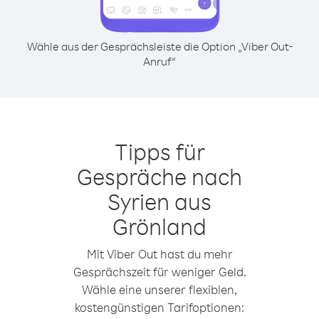
Wähle aus der Gesprächsleiste die Option „Viber Out-
Anruf“
Tipps für
Gespräche nach
Syrien aus
Grönland
Mit Viber Out hast du mehr
Gesprächszeit für weniger Geld.
Wähle eine unserer flexiblen,
kostengünstigen Tarifoptionen: