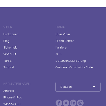
VIBER
FIRMA
Funktionen
Über Viber
Blog
Brand Center
Sicherheit
Karriere
Viber Out
AGB
Tarife
Datenschutzerklärung
Support
Customer Complaints Code
HERUNTERLADEN
Deutsch
Android
iPhone & iPad
Windows PC