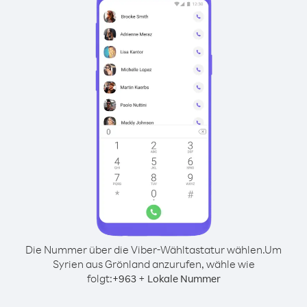
Die Nummer über die Viber-Wähltastatur wählen.
Um
Syrien aus Grönland anzurufen, wähle wie
folgt:
+
+
963
Lokale Nummer