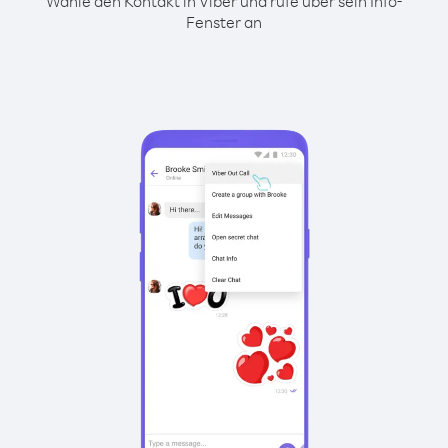
Wähle den Kontakt in Viber und rufe über sein Info-
Fenster an