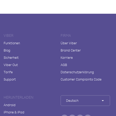
VIBER
FIRMA
Funktionen
Über Viber
Blog
Brand Center
Sicherheit
Karriere
Viber Out
AGB
Tarife
Datenschutzerklärung
Support
Customer Complaints Code
HERUNTERLADEN
Deutsch
Android
iPhone & iPad