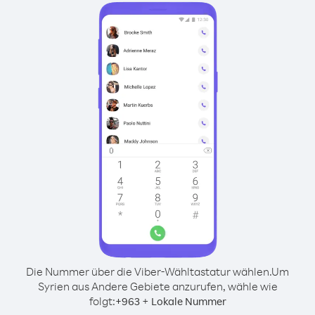
Die Nummer über die Viber-Wähltastatur wählen.
Um
Syrien aus Andere Gebiete anzurufen, wähle wie
folgt:
+
+
963
Lokale Nummer