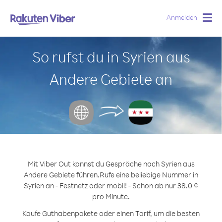
Anmelden
Togg
navig
So rufst du in Syrien aus
Andere Gebiete an
Mit Viber Out kannst du Gespräche nach Syrien aus
Andere Gebiete führen.
Rufe eine beliebige Nummer in
Syrien an - Festnetz oder mobil! - Schon ab nur 38.0 ¢
pro Minute.
Kaufe Guthabenpakete oder einen Tarif, um die besten