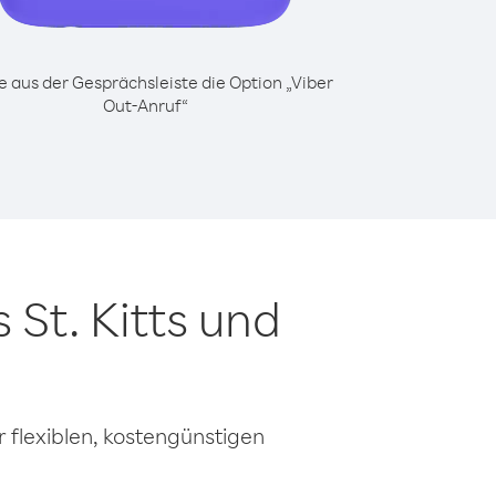
 aus der Gesprächsleiste die Option „Viber
Out-Anruf“
 St. Kitts und
 flexiblen, kostengünstigen