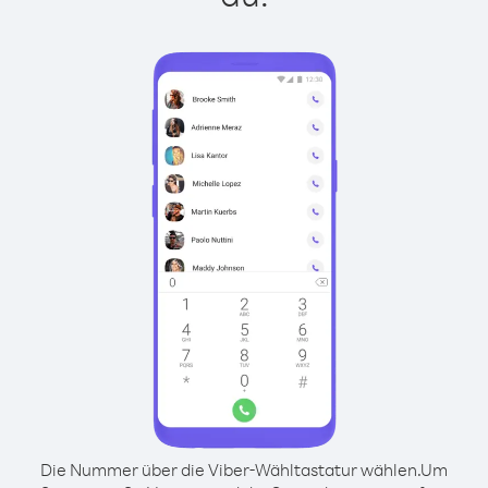
Die Nummer über die Viber-Wähltastatur wählen.
Um