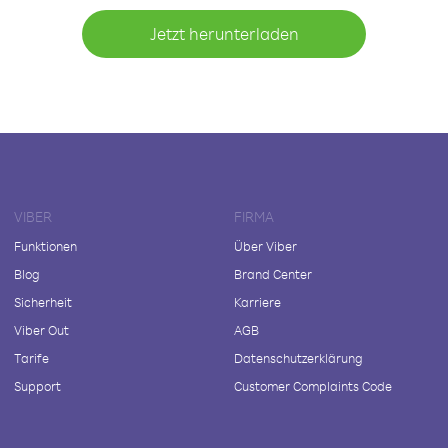
Jetzt herunterladen
VIBER
FIRMA
Funktionen
Über Viber
Blog
Brand Center
Sicherheit
Karriere
Viber Out
AGB
Tarife
Datenschutzerklärung
Support
Customer Complaints Code