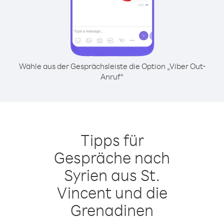
Wähle aus der Gesprächsleiste die Option „Viber Out-
Anruf“
Tipps für
Gespräche nach
Syrien aus St.
Vincent und die
Grenadinen