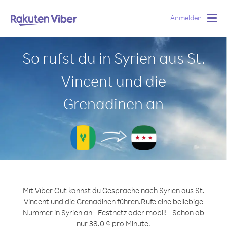
Anmelden
Togg
navig
So rufst du in Syrien aus St.
Vincent und die
Grenadinen an
Mit Viber Out kannst du Gespräche nach Syrien aus St.
Vincent und die Grenadinen führen.
Rufe eine beliebige
Nummer in Syrien an - Festnetz oder mobil! - Schon ab
nur 38.0 ¢ pro Minute.