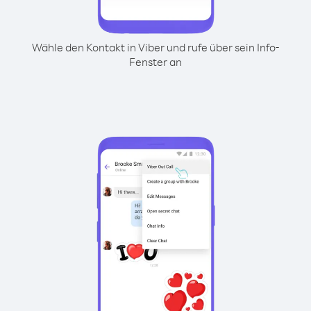
Wähle den Kontakt in Viber und rufe über sein Info-
Fenster an