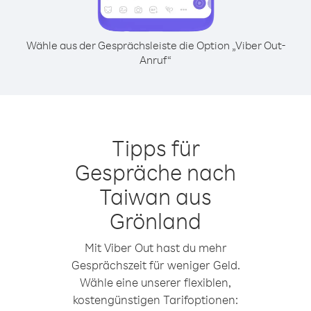
Wähle aus der Gesprächsleiste die Option „Viber Out-
Anruf“
Tipps für
Gespräche nach
Taiwan aus
Grönland
Mit Viber Out hast du mehr
Gesprächszeit für weniger Geld.
Wähle eine unserer flexiblen,
kostengünstigen Tarifoptionen: