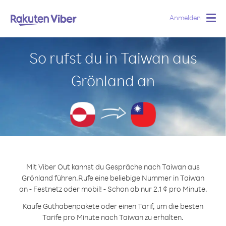
Anmelden
Togg
navig
So rufst du in Taiwan aus
Grönland an
Mit Viber Out kannst du Gespräche nach Taiwan aus
Grönland führen.
Rufe eine beliebige Nummer in Taiwan
an - Festnetz oder mobil! - Schon ab nur 2.1 ¢ pro Minute.
Kaufe Guthabenpakete oder einen Tarif, um die besten
Tarife pro Minute nach Taiwan zu erhalten.