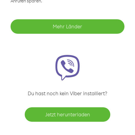
Anrufen sparen.
Mehr Länder
Du hast noch kein Viber installiert?
Jetzt herunterladen