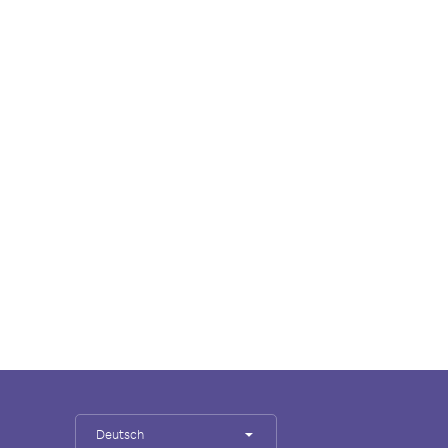
Deutsch