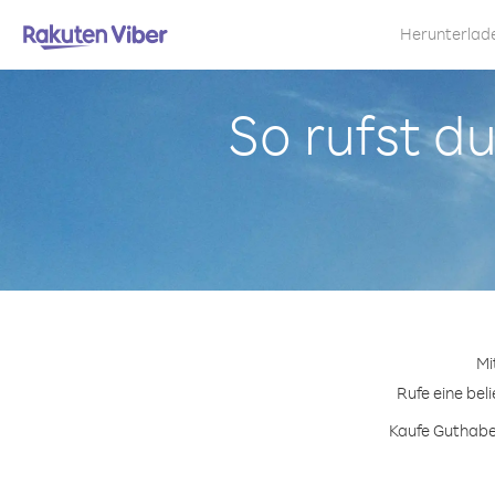
Herunterlad
So rufst d
Mi
Rufe eine bel
Kaufe Guthaben