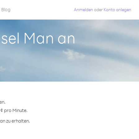
Blog
Anmelden
oder
Konto anlegen
nsel Man an
en.
 ¢ pro Minute.
an zu erhalten.