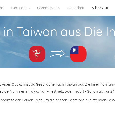
en
Funktionen
Communities
Sicherheit
Viber Out
u in Taiwan aus Die I
t Viber Out kannst du Gespräche nach Taiwan aus Die Insel Man führ
iebige Nummer in Taiwan an - Festnetz oder mobil! - Schon ab nur 2.1
pakete oder einen Tarif, um die besten Tarife pro Minute nach Taiw