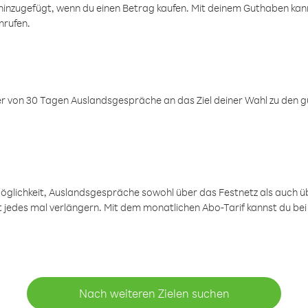
inzugefügt, wenn du einen Betrag kaufen. Mit deinem Guthaben kanns
nrufen.
er von 30 Tagen Auslandsgespräche an das Ziel deiner Wahl zu den g
öglichkeit, Auslandsgespräche sowohl über das Festnetz als auch ü
ht jedes mal verlängern. Mit dem monatlichen Abo-Tarif kannst du bei
Nach weiteren Zielen suchen