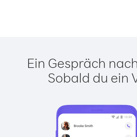
Ein Gespräch nach 
Sobald du ein 