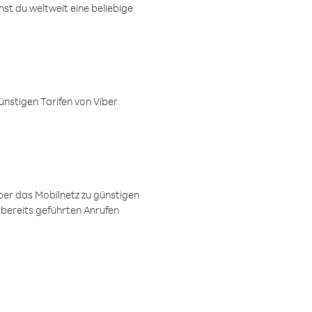
t du weltweit eine beliebige
ünstigen Tarifen von Viber
ber das Mobilnetz zu günstigen
 bereits geführten Anrufen