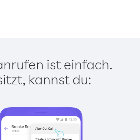
nrufen ist einfach.
tzt, kannst du: