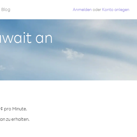
Blog
Anmelden
oder
Konto anlegen
uwait an
 ¢ pro Minute.
an zu erhalten.