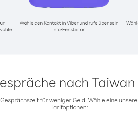
ur
Wähle den Kontakt in Viber und rufe über sein
Wähle
 wähle
Info-Fenster an
Gespräche nach Taiwan
 Gesprächszeit für weniger Geld. Wähle eine unserer
Tarifoptionen: