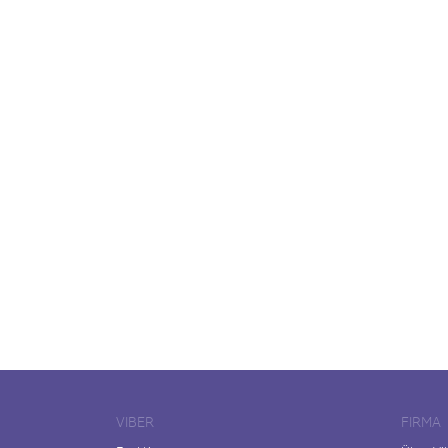
VIBER
FIRMA