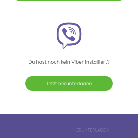
Du hast noch kein Viber installiert?
Jetzt herunterladen
HERUNTERLADEN