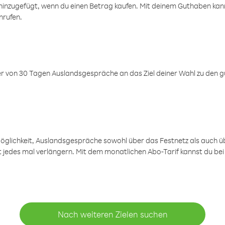
inzugefügt, wenn du einen Betrag kaufen. Mit deinem Guthaben kanns
nrufen.
er von 30 Tagen Auslandsgespräche an das Ziel deiner Wahl zu den g
öglichkeit, Auslandsgespräche sowohl über das Festnetz als auch ü
ht jedes mal verlängern. Mit dem monatlichen Abo-Tarif kannst du bei
Nach weiteren Zielen suchen