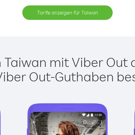
Tarife anzeigen für Taiwan
Taiwan mit Viber Out a
Viber Out-Guthaben besi