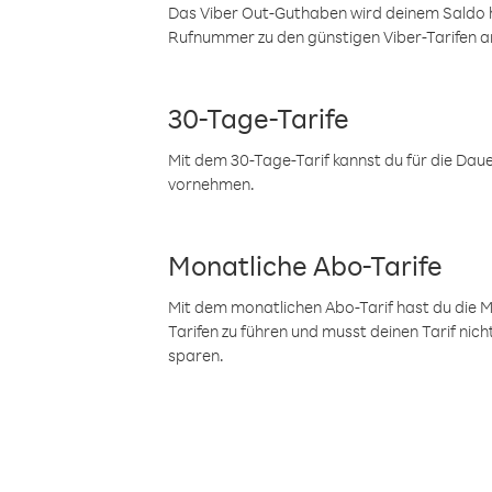
Das Viber Out-Guthaben wird deinem Saldo h
Rufnummer zu den günstigen Viber-Tarifen a
30-Tage-Tarife
Mit dem 30-Tage-Tarif kannst du für die Dau
vornehmen.
Monatliche Abo-Tarife
Mit dem monatlichen Abo-Tarif hast du die M
Tarifen zu führen und musst deinen Tarif nic
sparen.