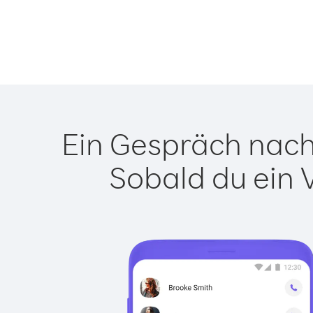
Ein Gespräch nach 
Sobald du ein 