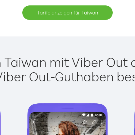
Tarife anzeigen für Taiwan
Taiwan mit Viber Out a
Viber Out-Guthaben besi