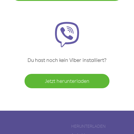
Du hast noch kein Viber installiert?
Jetzt herunterladen
HERUNTERLADEN