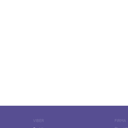
VIBER
FIRMA