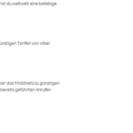
t du weltweit eine beliebige
ünstigen Tarifen von Viber
ber das Mobilnetz zu günstigen
 bereits geführten Anrufen