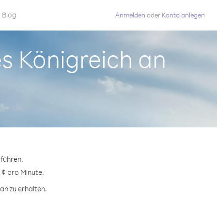
Blog
Anmelden
oder
Konto anlegen
es Königreich an
 führen.
 ¢ pro Minute.
an zu erhalten.