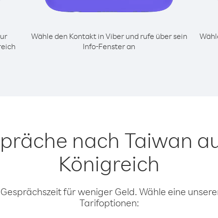
ur
Wähle den Kontakt in Viber und rufe über sein
Wähle
reich
Info-Fenster an
spräche nach Taiwan au
Königreich
 Gesprächszeit für weniger Geld. Wähle eine unserer
Tarifoptionen: