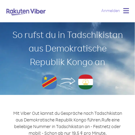
Anmelden
Togg
navig
So rufst du in Tadschikistan
aus Demokratische
Republik Kongo an
Mit Viber Out kannst du Gespräche nach Tadschikistan
aus Demokratische Republik Kongo führen.
Rufe eine
beliebige Nummer in Tadschikistan an - Festnetz oder
mobil! - Schon ab nur 19.5 ¢ pro Minute.