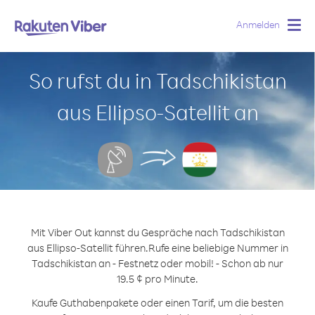
Anmelden
Togg
navig
So rufst du in Tadschikistan
aus Ellipso-Satellit an
Mit Viber Out kannst du Gespräche nach Tadschikistan
aus Ellipso-Satellit führen.
Rufe eine beliebige Nummer in
Tadschikistan an - Festnetz oder mobil! - Schon ab nur
19.5 ¢ pro Minute.
Kaufe Guthabenpakete oder einen Tarif, um die besten