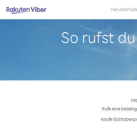
Herunterlad
So rufst du
Mi
Rufe eine beliebi
Kaufe Guthabenpak