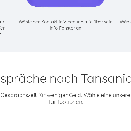
ur
Wähle den Kontakt in Viber und rufe über sein
Wähle
en,
Info-Fenster an
r
espräche nach Tansani
 Gesprächszeit für weniger Geld. Wähle eine unserer
Tarifoptionen: