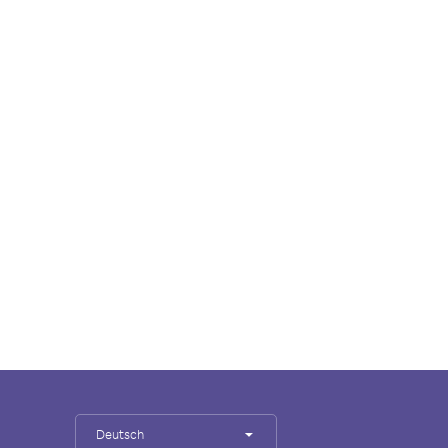
Deutsch