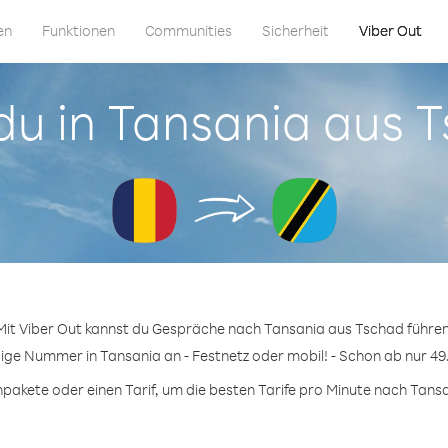
en
Funktionen
Communities
Sicherheit
Viber Out
 du in Tansania aus 
Mit Viber Out kannst du Gespräche nach Tansania aus Tschad führen
bige Nummer in Tansania an - Festnetz oder mobil! - Schon ab nur 49
akete oder einen Tarif, um die besten Tarife pro Minute nach Tansa