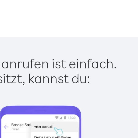
anrufen ist einfach.
tzt, kannst du: