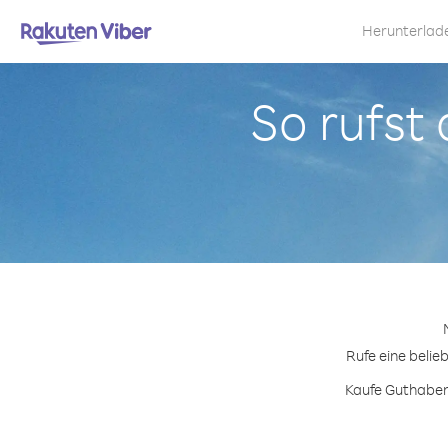
Herunterlad
So rufst
Rufe eine belie
Kaufe Guthabenp