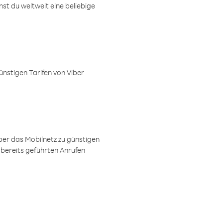
t du weltweit eine beliebige
ünstigen Tarifen von Viber
ber das Mobilnetz zu günstigen
 bereits geführten Anrufen