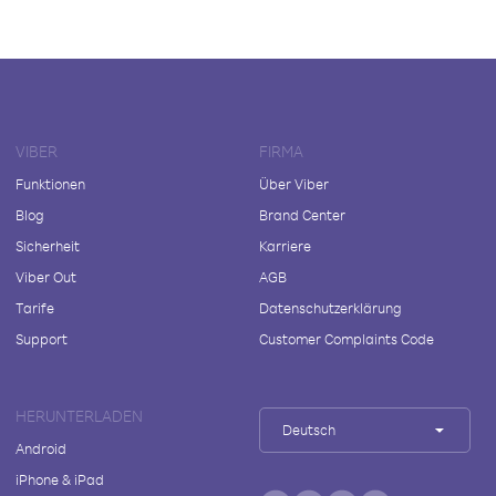
VIBER
FIRMA
Funktionen
Über Viber
Blog
Brand Center
Sicherheit
Karriere
Viber Out
AGB
Tarife
Datenschutzerklärung
Support
Customer Complaints Code
HERUNTERLADEN
Deutsch
Android
iPhone & iPad