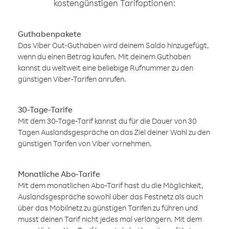
kostengünstigen Tarifoptionen:
Guthabenpakete
Das Viber Out-Guthaben wird deinem Saldo hinzugefügt,
wenn du einen Betrag kaufen. Mit deinem Guthaben
kannst du weltweit eine beliebige Rufnummer zu den
günstigen Viber-Tarifen anrufen.
30-Tage-Tarife
Mit dem 30-Tage-Tarif kannst du für die Dauer von 30
Tagen Auslandsgespräche an das Ziel deiner Wahl zu den
günstigen Tarifen von Viber vornehmen.
Monatliche Abo-Tarife
Mit dem monatlichen Abo-Tarif hast du die Möglichkeit,
Auslandsgespräche sowohl über das Festnetz als auch
über das Mobilnetz zu günstigen Tarifen zu führen und
musst deinen Tarif nicht jedes mal verlängern. Mit dem