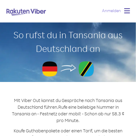
Anmelden
Togg
navig
So rufst du in Tansania aus
Deutschland an
Mit Viber Out kannst du Gespräche nach Tansania aus
Deutschland führen.
Rufe eine beliebige Nummer in
Tansania an - Festnetz oder mobil! - Schon ab nur 58.3 ¢
pro Minute.
Kaufe Guthabenpakete oder einen Tarif, um die besten